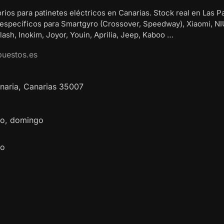
rios para patinetes eléctricos en Canarias. Stock real en Las P
 específicos para Smartgyro (Crossover, Speedway), Xiaomi, NI
ash, Inokim, Joyor, Youin, Aprilia, Jeep, Kaboo …
puestos.es
naria
,
Canarias
35007
ado, domingo
do