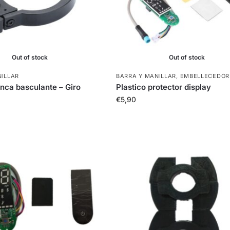
Out of stock
Out of stock
NILLAR
BARRA Y MANILLAR
,
EMBELLECEDOR
anca basculante – Giro
Plastico protector display
€
5,90