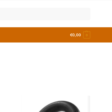
Buscar
€
0,00
0