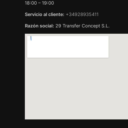
18:00 – 19:00
Servicio al cliente:
+34928935411
Razón social:
29 Transfer Concept S.L.