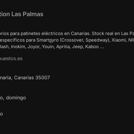
tion Las Palmas
rios para patinetes eléctricos en Canarias. Stock real en Las P
 específicos para Smartgyro (Crossover, Speedway), Xiaomi, NI
ash, Inokim, Joyor, Youin, Aprilia, Jeep, Kaboo …
puestos.es
naria
,
Canarias
35007
ado, domingo
do