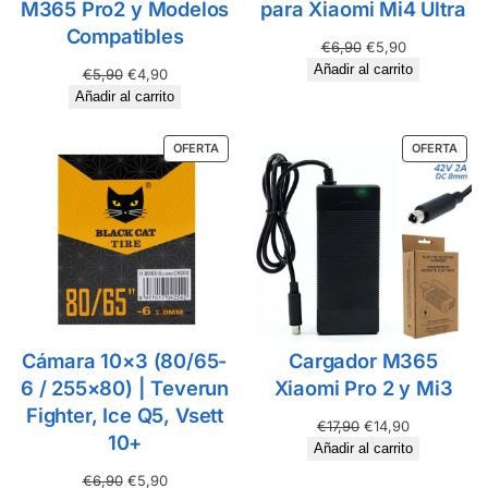
M365 Pro2 y Modelos
para Xiaomi Mi4 Ultra
Compatibles
€
6,90
€
5,90
Añadir al carrito
€
5,90
€
4,90
Añadir al carrito
OFERTA
OFERTA
Cámara 10×3 (80/65-
Cargador M365
6 / 255×80) | Teverun
Xiaomi Pro 2 y Mi3
Fighter, Ice Q5, Vsett
€
17,90
€
14,90
10+
Añadir al carrito
€
6,90
€
5,90