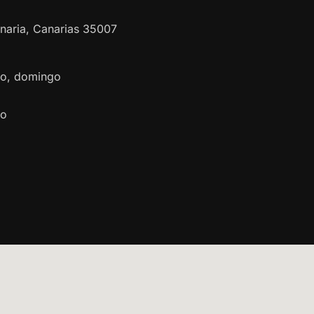
naria
,
Canarias
35007
ado, domingo
do