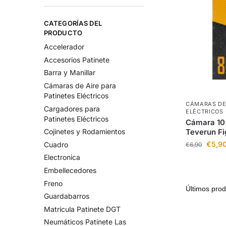
CATEGORÍAS DEL
PRODUCTO
Accelerador
Accesorios Patinete
Barra y Manillar
Cámaras de Aire para
Patinetes Eléctricos
CÁMARAS DE 
Cargadores para
ELÉCTRICOS
Patinetes Eléctricos
Cámara 10×
Teverun Fig
Cojinetes y Rodamientos
€
5,9
Cuadro
€
6,90
Electronica
Embellecedores
Freno
Guardabarros
Matrícula Patinete DGT
Neumáticos Patinete Las