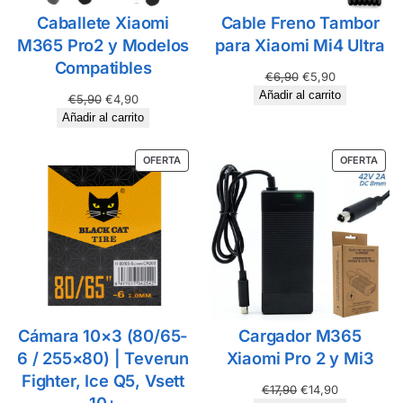
Caballete Xiaomi
Cable Freno Tambor
M365 Pro2 y Modelos
para Xiaomi Mi4 Ultra
Compatibles
€
6,90
€
5,90
Añadir al carrito
€
5,90
€
4,90
Añadir al carrito
OFERTA
OFERTA
Cámara 10×3 (80/65-
Cargador M365
6 / 255×80) | Teverun
Xiaomi Pro 2 y Mi3
Fighter, Ice Q5, Vsett
€
17,90
€
14,90