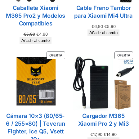
Caballete Xiaomi
Cable Freno Tambor
M365 Pro2 y Modelos
para Xiaomi Mi4 Ultra
Compatibles
€
6,90
€
5,90
Añadir al carrito
€
5,90
€
4,90
Añadir al carrito
OFERTA
OFERTA
Cámara 10×3 (80/65-
Cargador M365
6 / 255×80) | Teverun
Xiaomi Pro 2 y Mi3
Fighter, Ice Q5, Vsett
€
17,90
€
14,90