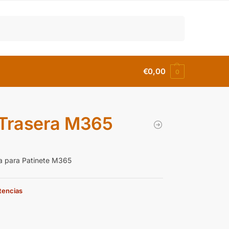
Buscar
€
0,00
0
 Trasera M365
a para Patinete M365
stencias