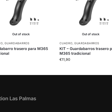
Out of stock
Out of stock
RO
,
GUARDABARROS
CUADRO
,
GUARDABARROS
abarro trasero para M365
KIT – Guardabarros trasero 
cional
M365 tradicional
€
11,90
tion Las Palmas