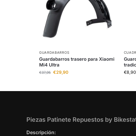
GUARDABARROS
CUAD
Guardabarros trasero para Xiaomi
Guard
Mi4 Ultra
tradi
€
29,90
€
8,90
€
37,95
Piezas Patinete Repuestos by Bikesta
Descripción: