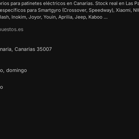
rios para patinetes eléctricos en Canarias. Stock real en Las P
 específicos para Smartgyro (Crossover, Speedway), Xiaomi, NI
ash, Inokim, Joyor, Youin, Aprilia, Jeep, Kaboo …
puestos.es
naria
,
Canarias
35007
ado, domingo
do