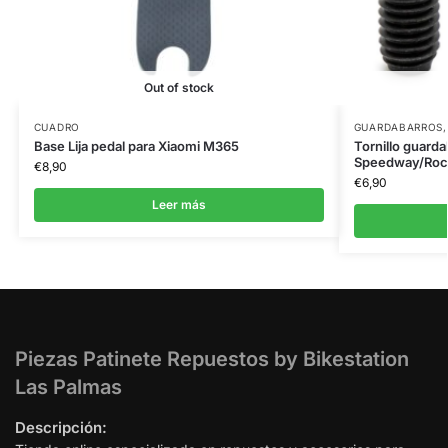
Out of stock
CUADRO
GUARDABARROS
Base Lija pedal para Xiaomi M365
Tornillo guard
Speedway/Roc
€
8,90
€
6,90
Leer más
Piezas Patinete Repuestos by Bikestation
Las Palmas
Descripción: