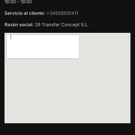
18:00 – 19:00
Servicio al cliente:
+34928935411
Razón social:
29 Transfer Concept S.L.