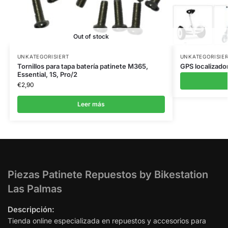
Out of stock
UNKATEGORISIERT
UNKATEGORISIE
Tornillos para tapa batería patinete M365,
GPS localizador
Essential, 1S, Pro/2
€
2,90
Leer más
Piezas Patinete Repuestos by Bikestation
Las Palmas
Descripción:
Tienda online especializada en repuestos y accesorios para