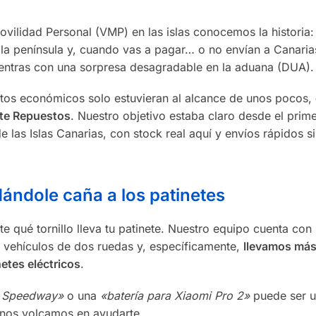
ilidad Personal (VMP) en las islas conocemos la historia:
 la península y, cuando vas a pagar… o no envían a Canarias
uentras con una sorpresa desagradable en la aduana (DUA).
stos económicos solo estuvieran al alcance de unos pocos,
ete Repuestos
. Nuestro objetivo estaba claro desde el prime
las Islas Canarias, con stock real aquí y envíos rápidos s
ándole caña a los patinetes
ué tornillo lleva tu patinete. Nuestro equipo cuenta con 
e vehículos de dos ruedas y, específicamente,
llevamos más
netes eléctricos
.
o Speedway»
o una
«batería para Xiaomi Pro 2»
puede ser u
, nos volcamos en ayudarte.