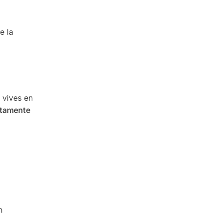
e la
 vives en
ctamente
n