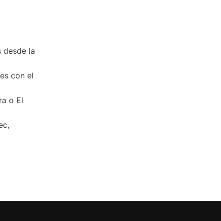
s desde la
es con el
ra o El
ec,