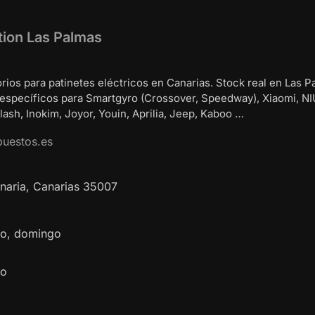
tion Las Palmas
rios para patinetes eléctricos en Canarias. Stock real en Las P
 específicos para Smartgyro (Crossover, Speedway), Xiaomi, NI
ash, Inokim, Joyor, Youin, Aprilia, Jeep, Kaboo …
puestos.es
naria
,
Canarias
35007
ado, domingo
do