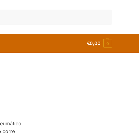
Buscar
€
0,00
0
neumático
e corre