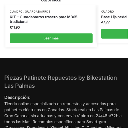
Out of stock
CUADRO
,
GUARDABARROS
CUADRO
KIT – Guardabarros trasero para M365
Base Lija peda
tradicional
€
8,90
€
11,90
Leer más
Piezas Patinete Repuestos by Bikestation
Las Palmas
Descripción:
Tienda online especializada en repuestos y accesorios para
patinetes eléctricos en Canarias. Stock real en Las Palmas de
Gran Canaria, sin aduanas y con envío rápido en 24/48h/72h a
todas las islas. Recambios específicos para Smartgyro
(Crossover, Speedway), Xiaomi, NIU, Ice Q, Cecotec y Ninebot-